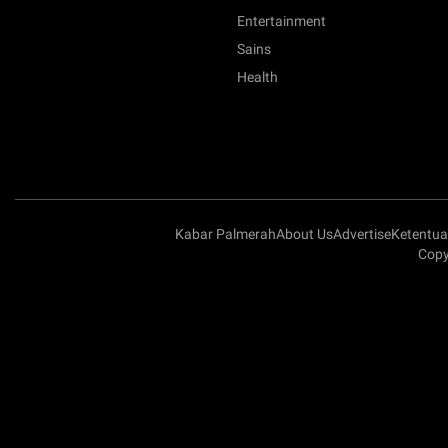
Entertainment
Sains
Health
Kabar Palmerah
About Us
Advertise
Ketentu
Copy