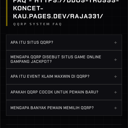
FAQ - HTTPS://DDOS-TROSSS-
KONCET-
KAU.PAGES.DEV/RAJA331/
QQRP SYSTEM FAQ
+
APA ITU SITUS QQRP?
QQRP menyediakan apk slot versi 69.4 dengan
MENGAPA QQRP DISEBUT SITUS GAME ONLINE
+
pembaruan Android serta dukungan RTP Live dan
GAMPANG JACKPOT?
Maxwin. Scatter bonus 20K serta performa tinggi
QQRP dikenal situs game online gampang jackpot
memberikan pengalaman bermain lebih efisien.
+
APA ITU EVENT KLAIM MAXWIN DI QQRP?
dengan berbagai permainan terbaru yang memiliki
fitur bonus wild menarik sehingga memberikan
Event klaim maxwin adalah program spesial yang
+
APAKAH QQRP COCOK UNTUK PEMAIN BARU?
sensasi bermain yang dinamis dan peluang
dihadirkan QQRP dengan penawaran terbatas yang
mendapatkan maxwin besar yang dicari oleh
memberikan pengalaman bermain game online
Ya, QQRP memiliki tampilan website resmi yang
pemain.
+
MENGAPA BANYAK PEMAIN MEMILIH QQRP?
lebih mudah menang jackpot besar di setiap
mudah digunakan dan proses registrasi yang
provider permainan.
sederhana sehingga cocok untuk pemain baru
Karena QQRP menawarkan kombinasi antara
maupun berpengalaman.
update game populer gampang jackpot, fitur event