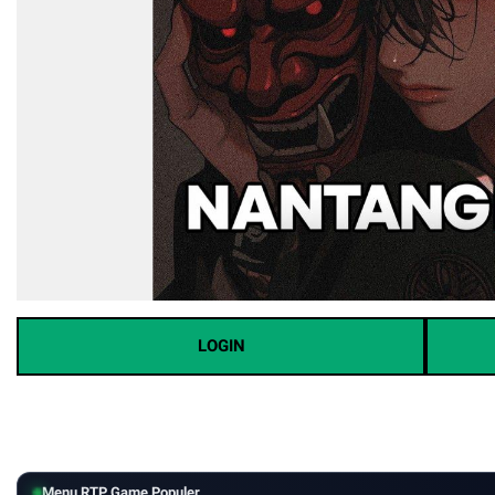
LOGIN
Menu RTP Game Populer