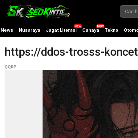
News
Nusaraya
Jagat Literasi
Cahaya
Tekno
Otomo
https://ddos-trosss-konce
QQRP